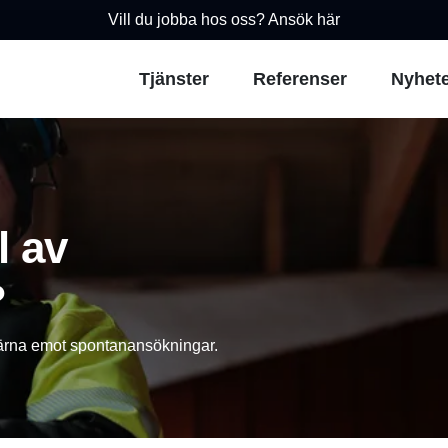
Vill du jobba hos oss? Ansök här
Tjänster
Referenser
Nyhet
l av
?
gärna emot spontanansökningar.