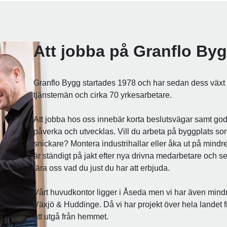
Att jobba på Granflo By
Granflo Bygg startades 1978 och har sedan dess växt s
tjänstemän och cirka 70 yrkesarbetare.
Att jobba hos oss innebär korta beslutsvägar samt god
påverka och utvecklas. Vill du arbeta på byggplats so
snickare? Montera industrihallar eller åka ut på mind
är ständigt på jakt efter nya drivna medarbetare och se
lära oss vad du just du har att erbjuda.
Vårt huvudkontor ligger i Åseda men vi har även mindr
Växjö & Huddinge. Då vi har projekt över hela landet 
att utgå från hemmet.