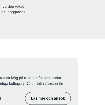
rnvärden vilket
ärliga, noggranna,
tt vara iväg på resande fot och jobbar
rliga kollegor? Då är detta tjänsten för
d
Läs mer och ansök