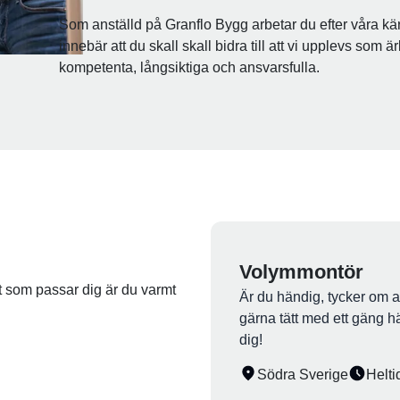
Som anställd på Granflo Bygg arbetar du efter våra kä
innebär att du skall skall bidra till att vi upplevs som 
kompetenta, långsiktiga och ansvarsfulla.
Volymmontör
st som passar dig är du varmt
Är du händig, tycker om a
gärna tätt med ett gäng hä
dig!
Södra Sverige
Helti