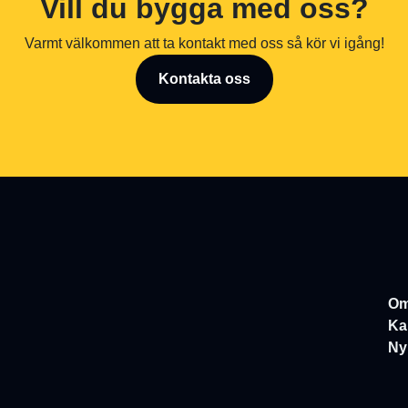
Vill du bygga med oss?
Varmt välkommen att ta kontakt med oss så kör vi igång!
Kontakta oss
Om
Ka
Ny